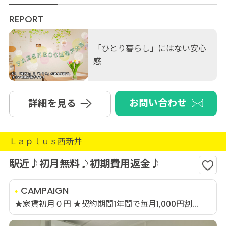
REPORT
「ひとり暮らし」にはない安心
感
お問い合わせ
詳細を見る
Ｌａｐｌｕｓ西新井
駅近♪初月無料♪初期費用返金♪
CAMPAIGN
★家賃初月０円 ★契約期間1年間で毎月1,000円割...