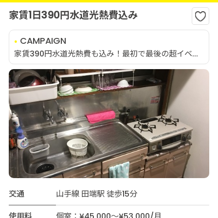
家賃1日390円水道光熱費込み
CAMPAIGN
家賃390円水道光熱費も込み！最初で最後の超イベ...
交通
山手線 田端駅 徒歩15分
使用料
個室：¥45,000～¥53,000/月