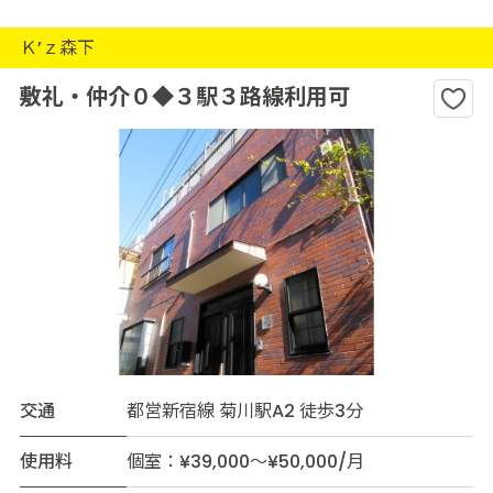
Ｋ’ｚ森下
敷礼・仲介０◆３駅３路線利用可
交通
都営新宿線 菊川駅A2 徒歩3分
使用料
個室：¥39,000～¥50,000/月