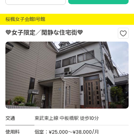
桜楓女子会館1号館
💛女子限定／閑静な住宅街💛
交通
東武東上線 中板橋駅 徒歩10分
使用料
個室：¥25,000～¥38,000/月