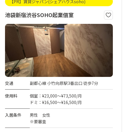
【PR】賃貸ジャパン(シェアハウスsoho)
池袋新宿渋谷SOHO起業個室
交通
副都心線 小竹向原駅3番出口 徒歩7分
使用料
個室：¥23,000～¥73,500/月
ドミ：¥16,500～¥16,500/月
入居条件
男性 女性
※要審査