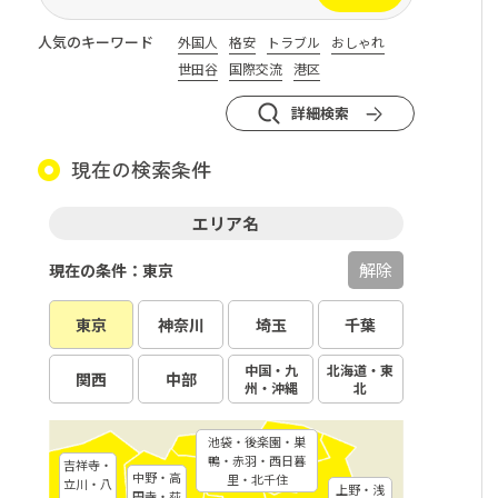
人気のキーワード
外国人
格安
トラブル
おしゃれ
世田谷
国際交流
港区
詳細検索
現在の検索条件
エリア名
解除
現在の条件：東京
東京
神奈川
埼玉
千葉
中国・九
北海道・東
関西
中部
州・沖縄
北
池袋・後楽園・巣
鴨・赤羽・西日暮
吉祥寺・
中野・高
里・北千住
立川・八
上野・浅
円寺・荻