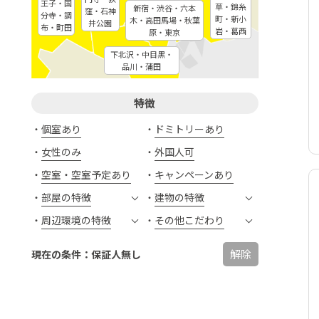
王子・国
草・錦糸
新宿・渋谷・六本
窪・石神
分寺・調
町・新小
木・高田馬場・秋葉
井公園
布・町田
岩・葛西
原・東京
下北沢・中目黒・
品川・蒲田
特徴
個室あり
ドミトリーあり
女性のみ
外国人可
空室・空室予定あり
キャンペーンあり
部屋の特徴
建物の特徴
周辺環境の特徴
その他こだわり
解除
現在の条件：保証人無し