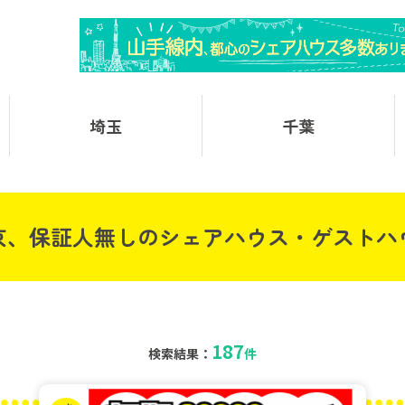
埼玉
千葉
京、保証人無しのシェアハウス・ゲストハ
187
検索結果：
件