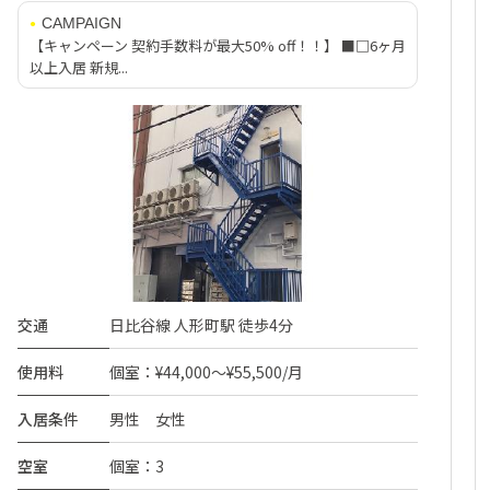
CAMPAIGN
【キャンペーン 契約手数料が最大50% off！！】 ■□6ヶ月
以上入居 新規...
交通
日比谷線 人形町駅 徒歩4分
使用料
個室：¥44,000～¥55,500/月
入居条件
男性 女性
空室
個室：3