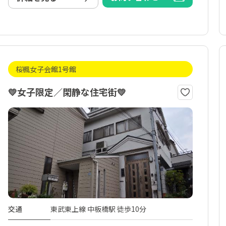
桜楓女子会館1号館
💛女子限定／閑静な住宅街💛
交通
東武東上線 中板橋駅 徒歩10分