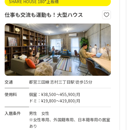
SHARE HOUSE 180°上板橋
仕事も交流も運動も！大型ハウス
交通
都営三田線 志村三丁目駅 徒歩15分
使用料
個室：¥38,500～¥55,900/月
ドミ：¥19,800～¥19,800/月
入居条件
男性 女性
※女性専用、外国籍専用、日本籍専用の居室
あり