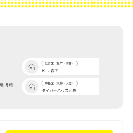
江東区（亀戸・南砂）
Ｋ’ｚ森下
豊島区（池袋・大塚）
館1号館
タイガーハウス池袋