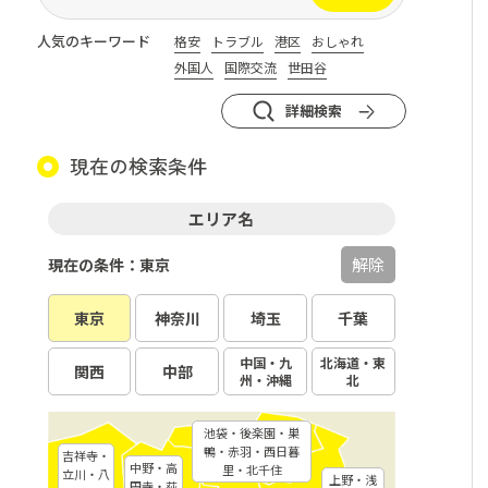
人気のキーワード
格安
トラブル
港区
おしゃれ
外国人
国際交流
世田谷
詳細検索
現在の検索条件
エリア名
解除
現在の条件：東京
東京
神奈川
埼玉
千葉
中国・九
北海道・東
関西
中部
州・沖縄
北
池袋・後楽園・巣
鴨・赤羽・西日暮
吉祥寺・
中野・高
里・北千住
立川・八
上野・浅
円寺・荻