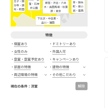
王子・国
草・錦糸
新宿・渋谷・六本
窪・石神
分寺・調
町・新小
木・高田馬場・秋葉
井公園
布・町田
岩・葛西
原・東京
下北沢・中目黒・
品川・蒲田
特徴
個室あり
ドミトリーあり
女性のみ
外国人可
空室・空室予定あり
キャンペーンあり
部屋の特徴
建物の特徴
周辺環境の特徴
その他こだわり
解除
現在の条件：洋室