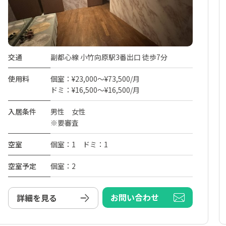
交通
副都心線 小竹向原駅3番出口 徒歩7分
使用料
個室：¥23,000～¥73,500/月
ドミ：¥16,500～¥16,500/月
入居条件
男性 女性
※要審査
空室
個室：1 ドミ：1
空室予定
個室：2
お問い合わせ
詳細を見る