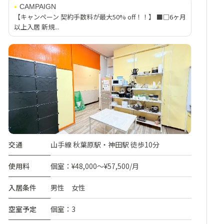
CAMPAIGN
【キャンペーン 契約手数料が最大50% off！！】 ■□6ヶ月
以上入居 新規...
交通
山手線 秋葉原駅・神田駅 徒歩10分
使用料
個室：¥48,000～¥57,500/月
入居条件
男性 女性
空室予定
個室：3