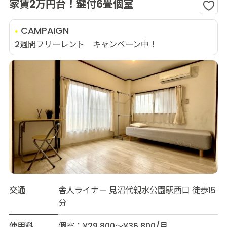
家賃2万円台！鍵付6畳個室
CAMPAIGN
2週間フリーレント キャンペーン中！
交通
舎人ライナー 見沼代親水公園駅西口 徒歩15
分
使用料
個室：¥29,800～¥36,800/月