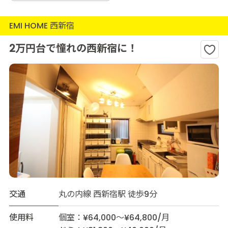
EMI HOME 西新宿
2万円台で憧れの西新宿に！
交通
丸の内線 西新宿駅 徒歩9分
使用料
個室：¥64,000～¥64,800/月