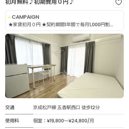
初月無料♪初期費用０円♪
CAMPAIGN
★家賃初月０円 ★契約期間1年間で毎月1,000円割...
交通
京成松戸線 五香駅西口 徒歩12分
使用料
個室：¥19,800～¥24,800/月