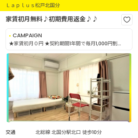
Ｌａｐｌｕｓ松戸北国分
家賃初月無料♪初期費用返金♪♪
CAMPAIGN
★家賃初月０円 ★契約期間1年間で毎月1,000円割...
交通
北総線 北国分駅北口 徒歩10分