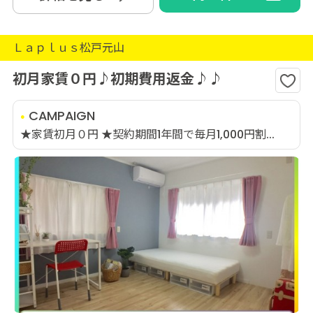
Ｌａｐｌｕｓ松戸元山
初月家賃０円♪初期費用返金♪♪
CAMPAIGN
★家賃初月０円 ★契約期間1年間で毎月1,000円割...