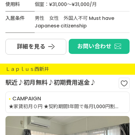
使用料
個室：¥31,000～¥31,000/月
入居条件
男性 女性 外国人不可 Must have
Japanese citizenship
お問い合わせ
詳細を見る
Ｌａｐｌｕｓ西新井
駅近♪初月無料♪初期費用返金♪
CAMPAIGN
★家賃初月０円 ★契約期間1年間で毎月1,000円割...