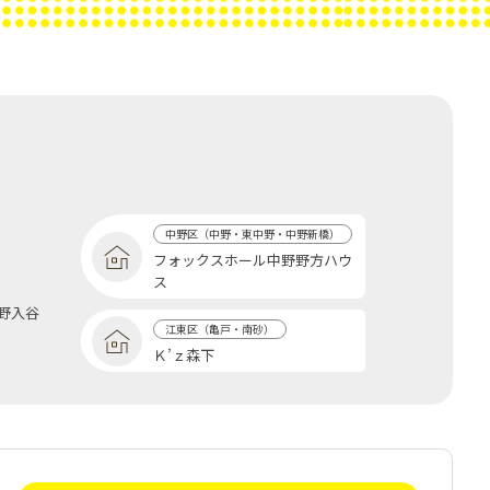
中野区（中野・東中野・中野新橋）
フォックスホール中野野方ハウ
ス
野入谷
江東区（亀戸・南砂）
Ｋ’ｚ森下