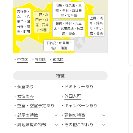
池袋・後楽園・巣
鴨・赤羽・西日暮
吉祥寺・
中野・高
里・北千住
立川・八
上野・浅
円寺・荻
王子・国
草・錦糸
新宿・渋谷・六本
窪・石神
分寺・調
町・新小
木・高田馬場・秋葉
井公園
布・町田
岩・葛西
原・東京
下北沢・中目黒・
品川・蒲田
・
・
・
中野区
杉並区
練馬区
特徴
個室あり
ドミトリーあり
女性のみ
外国人可
空室・空室予定あり
キャンペーンあり
部屋の特徴
建物の特徴
周辺環境の特徴
その他こだわり