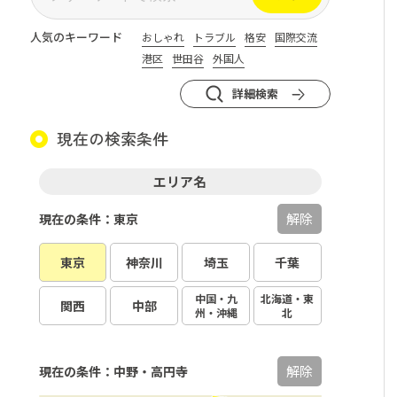
人気のキーワード
おしゃれ
トラブル
格安
国際交流
港区
世田谷
外国人
詳細検索
現在の検索条件
エリア名
解除
現在の条件：東京
東京
神奈川
埼玉
千葉
中国・九
北海道・東
関西
中部
州・沖縄
北
解除
現在の条件：中野・高円寺