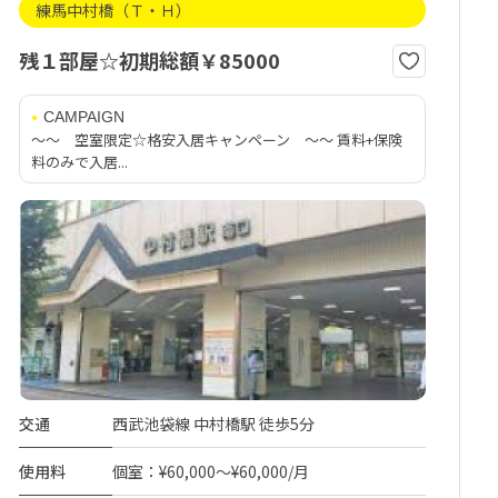
練馬中村橋（Ｔ・Ｈ）
残１部屋☆初期総額￥85000
CAMPAIGN
～～ 空室限定☆格安入居キャンペーン ～～ 賃料+保険
料のみで入居...
交通
西武池袋線 中村橋駅 徒歩5分
使用料
個室：¥60,000～¥60,000/月