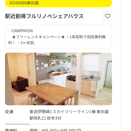
ASHIANA東向島
駅近新規フルリノベシェアハウス
CAMPAIGN
★フリーレントキャンペーン★ ・1年契約で初月賃料無
料！ ・3ヶ月契...
交通
東武伊勢崎( スカイツリーライン) 線 東向島
駅改札口 徒歩3分
使用料
個室：¥45,000～¥48,000/月