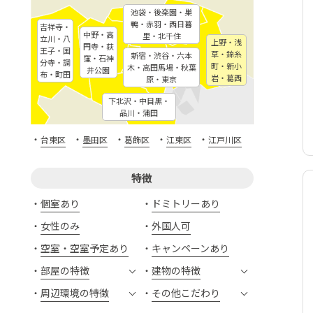
池袋・後楽園・巣
鴨・赤羽・西日暮
吉祥寺・
中野・高
里・北千住
立川・八
上野・浅
円寺・荻
王子・国
草・錦糸
新宿・渋谷・六本
窪・石神
分寺・調
町・新小
木・高田馬場・秋葉
井公園
布・町田
岩・葛西
原・東京
下北沢・中目黒・
品川・蒲田
・
・
・
・
・
台東区
墨田区
葛飾区
江東区
江戸川区
特徴
個室あり
ドミトリーあり
女性のみ
外国人可
空室・空室予定あり
キャンペーンあり
部屋の特徴
建物の特徴
周辺環境の特徴
その他こだわり