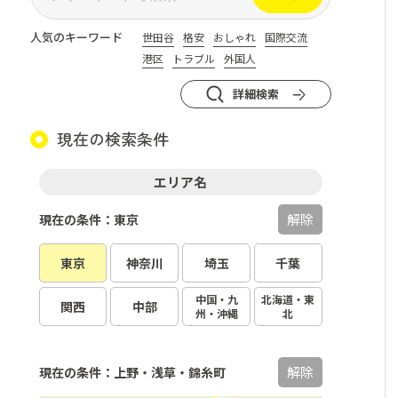
人気のキーワード
世田谷
格安
おしゃれ
国際交流
港区
トラブル
外国人
詳細検索
現在の検索条件
エリア名
解除
現在の条件：東京
東京
神奈川
埼玉
千葉
中国・九
北海道・東
関西
中部
州・沖縄
北
解除
現在の条件：上野・浅草・錦糸町