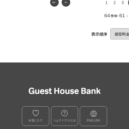
1
2
3
64
61 -
件中
表示順序
お気に入り
シェアハウスとは
ENGLISH