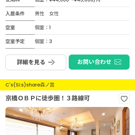
入居条件
男性 女性
空室
個室：1
空室予定
個室：3
お問い合わせ
詳細を見る
C's(Si:s)share森ノ宮
京橋ＯＢＰに徒歩圏！３路線可