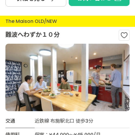
The Maison OLD/NEW
難波へわずか１０分
交通
近鉄線 布施駅北口 徒歩3分
使用料
個室：¥44,000～¥45,000/月