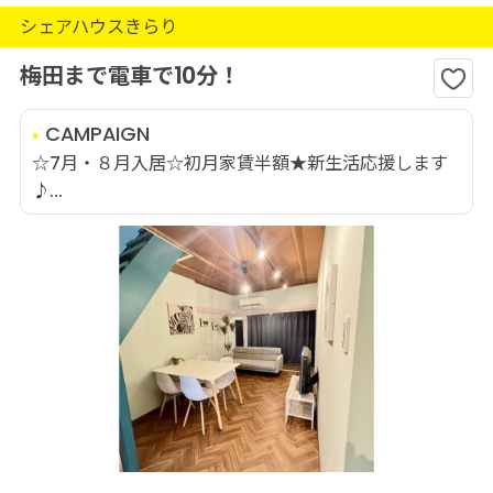
シェアハウスきらり
梅田まで電車で10分！
CAMPAIGN
☆7月・８月入居☆初月家賃半額★新生活応援します
♪...