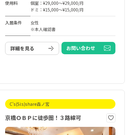
使用料
個室：¥29,000～¥29,000/月
ドミ：¥15,000～¥15,000/月
入居条件
女性
※本人確認書
お問い合わせ
詳細を見る
C's(Si:s)share森ノ宮
京橋ＯＢＰに徒歩圏！３路線可