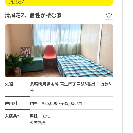
清風荘Z
清風荘Z、個性が棲む家
交通
長堀鶴見緑地線 蒲生四丁目駅5番出口 徒歩5
分
使用料
個室：¥35,000～¥35,000/月
入居条件
男性 女性
※要審査