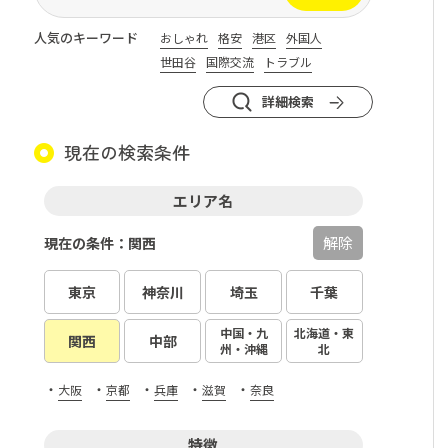
人気のキーワード
おしゃれ
格安
港区
外国人
世田谷
国際交流
トラブル
詳細検索
現在の検索条件
エリア名
解除
現在の条件：関西
東京
神奈川
埼玉
千葉
中国・九
北海道・東
関西
中部
州・沖縄
北
・
・
・
・
・
大阪
京都
兵庫
滋賀
奈良
特徴