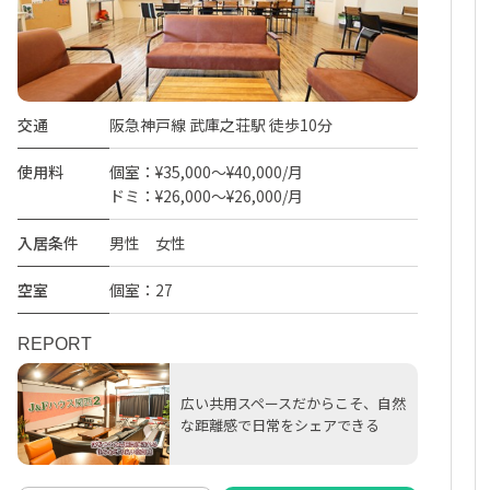
交通
阪急神戸線 武庫之荘駅 徒歩10分
使用料
個室：¥35,000～¥40,000/月
ドミ：¥26,000～¥26,000/月
入居条件
男性 女性
空室
個室：27
REPORT
広い共用スペースだからこそ、自然
な距離感で日常をシェアできる