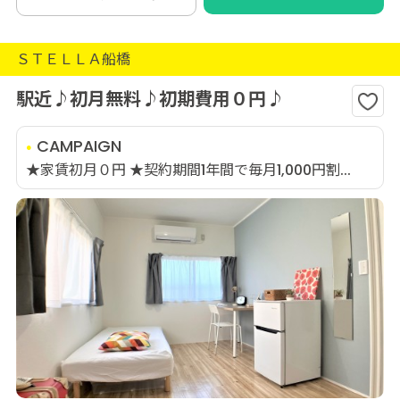
ＳＴＥＬＬＡ船橋
駅近♪初月無料♪初期費用０円♪
CAMPAIGN
★家賃初月０円 ★契約期間1年間で毎月1,000円割...