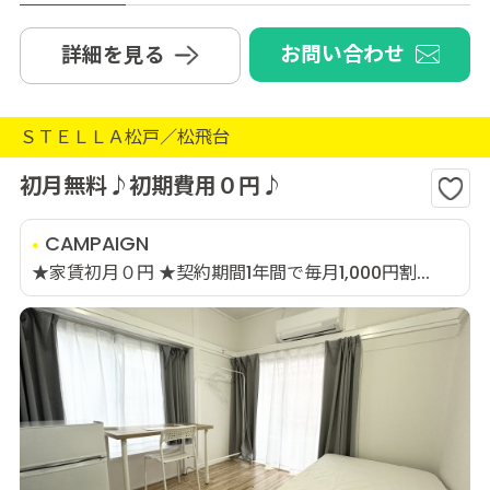
お問い合わせ
詳細を見る
ＳＴＥＬＬＡ松戸／松飛台
初月無料♪初期費用０円♪
CAMPAIGN
★家賃初月０円 ★契約期間1年間で毎月1,000円割...