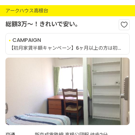
アークハウス高根台
総額3万～！きれいで安い。
CAMPAIGN
【初月家賃半額キャンペーン】6ヶ月以上の方は初...
交通
新京成電鉄線 高根公団駅 徒歩2分