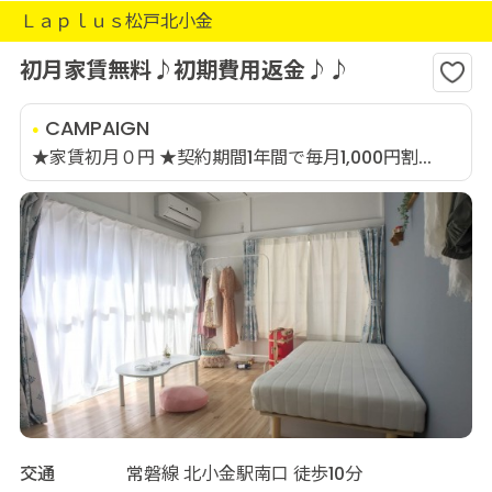
Ｌａｐｌｕｓ松戸北小金
初月家賃無料♪初期費用返金♪♪
CAMPAIGN
★家賃初月０円 ★契約期間1年間で毎月1,000円割...
交通
常磐線 北小金駅南口 徒歩10分