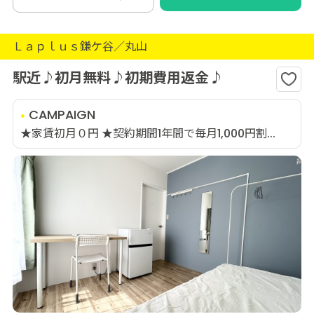
Ｌａｐｌｕｓ鎌ケ谷／丸山
駅近♪初月無料♪初期費用返金♪
CAMPAIGN
★家賃初月０円 ★契約期間1年間で毎月1,000円割...