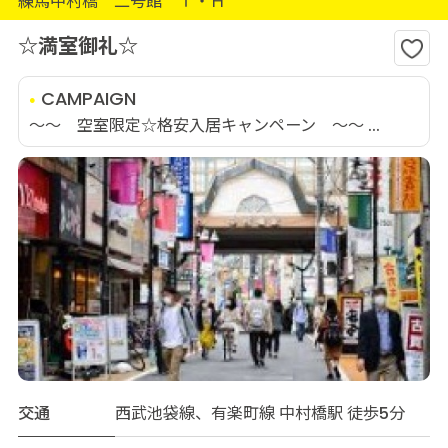
練馬中村橋 二号館 Ｔ・Ｈ
☆満室御礼☆
CAMPAIGN
～～ 空室限定☆格安入居キャンペーン ～～ ...
交通
西武池袋線、有楽町線 中村橋駅 徒歩5分