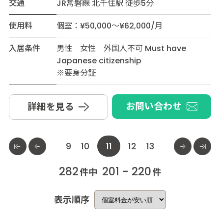
交通
JR常磐線 北千住駅 徒歩5分
使用料
個室：¥50,000～¥62,000/月
入居条件
男性 女性 外国人不可 Must have
Japanese citizenship
※要身分証
お問い合わせ
詳細を見る
9
10
11
12
13
282
201 - 220
件中
件
表示順序