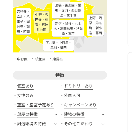
池袋・後楽園・巣
鴨・赤羽・西日暮
吉祥寺・
中野・高
里・北千住
立川・八
上野・浅
円寺・荻
王子・国
草・錦糸
新宿・渋谷・六本
窪・石神
分寺・調
町・新小
木・高田馬場・秋葉
井公園
布・町田
岩・葛西
原・東京
下北沢・中目黒・
品川・蒲田
・
・
・
中野区
杉並区
練馬区
特徴
個室あり
ドミトリーあり
女性のみ
外国人可
空室・空室予定あり
キャンペーンあり
部屋の特徴
建物の特徴
周辺環境の特徴
その他こだわり