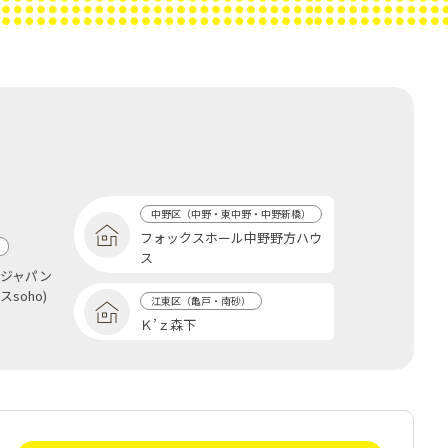
中野区（中野・東中野・中野新橋）
フォックスホール中野野方ハウ
ス
貸ジャパン
soho)
江東区（亀戸・南砂）
Ｋ’ｚ森下