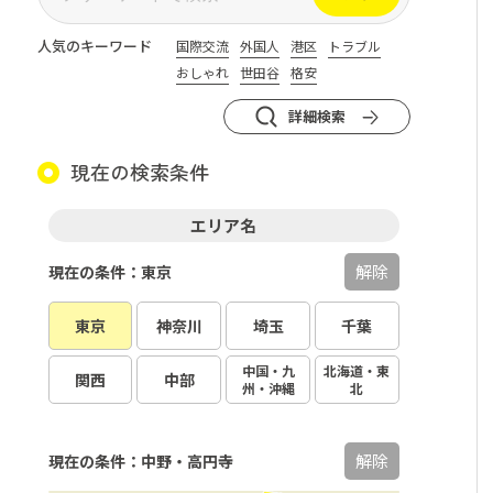
人気のキーワード
国際交流
外国人
港区
トラブル
おしゃれ
世田谷
格安
詳細検索
現在の検索条件
エリア名
解除
現在の条件：東京
東京
神奈川
埼玉
千葉
中国・九
北海道・東
関西
中部
州・沖縄
北
解除
現在の条件：中野・高円寺