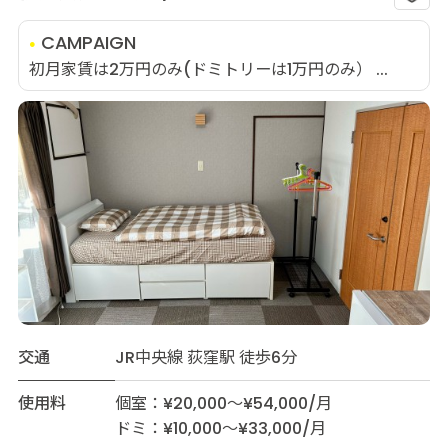
CAMPAIGN
初月家賃は2万円のみ(ドミトリーは1万円のみ） ...
交通
JR中央線 荻窪駅 徒歩6分
使用料
個室：¥20,000～¥54,000/月
ドミ：¥10,000～¥33,000/月