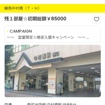
練馬中村橋（Ｔ・Ｈ）
残１部屋☆初期総額￥85000
CAMPAIGN
～～ 空室限定☆格安入居キャンペーン ～～ ...
交通
西武池袋線 中村橋駅 徒歩5分