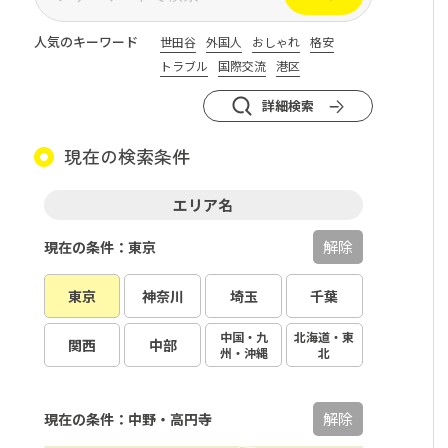
人気のキーワード
世田谷
外国人
おしゃれ
格安
トラブル
国際交流
港区
詳細検索
現在の検索条件
エリア名
解除
現在の条件：東京
東京
神奈川
埼玉
千葉
中国・九
北海道・東
関西
中部
州・沖縄
北
解除
現在の条件：中野・高円寺