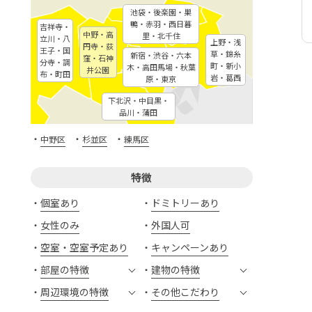
池袋・後楽園・巣
鴨・赤羽・西日暮
吉祥寺・
中野・高
里・北千住
立川・八
上野・浅
円寺・荻
王子・国
草・錦糸
新宿・渋谷・六本
窪・石神
分寺・調
町・新小
木・高田馬場・秋葉
井公園
布・町田
岩・葛西
原・東京
下北沢・中目黒・
品川・蒲田
・
・
・
中野区
杉並区
練馬区
特徴
個室あり
ドミトリーあり
女性のみ
外国人可
空室・空室予定あり
キャンペーンあり
部屋の特徴
建物の特徴
周辺環境の特徴
その他こだわり