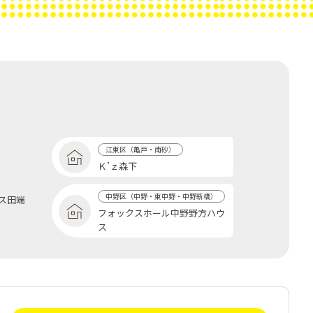
江東区（亀戸・南砂）
Ｋ’ｚ森下
中野区（中野・東中野・中野新橋）
ス田端
フォックスホール中野野方ハウ
ス