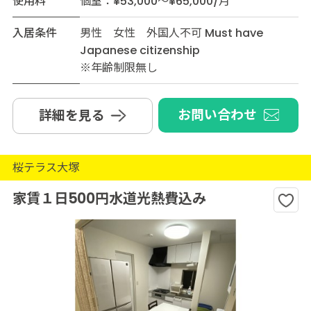
使用料
個室：¥53,000～¥65,000/月
入居条件
男性 女性 外国人不可 Must have
Japanese citizenship
※年齢制限無し
お問い合わせ
詳細を見る
桜テラス大塚
家賃１日500円水道光熱費込み