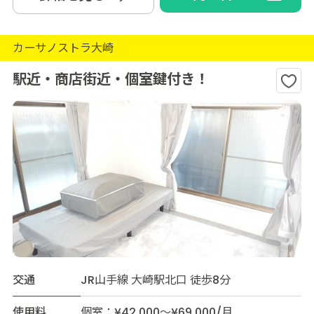
カーサノストラ大崎
駅近・商店街近・個室鍵付き！
交通
JR山手線 大崎駅北口 徒歩8分
使用料
個室：¥42,000～¥69,000/月