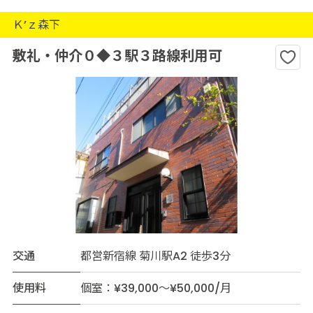
Ｋ’ｚ森下
敷礼・仲介０◆３駅３路線利用可
交通
都営新宿線 菊川駅A2 徒歩3分
使用料
個室：¥39,000～¥50,000/月