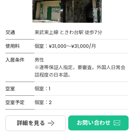
交通
東武東上線 ときわ台駅 徒歩7分
使用料
個室：¥31,000～¥31,000/月
入居条件
男性
※連帯保証人指定。要審査。外国人日常会
話程度の日本語。
空室
個室：1
空室予定
個室：2
お問い合わせ
詳細を見る