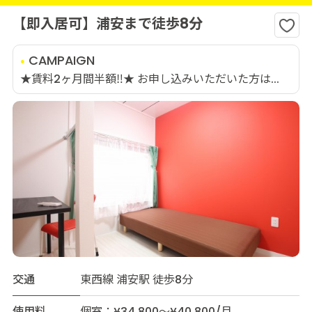
【即入居可】浦安まで徒歩8分
CAMPAIGN
★賃料2ヶ月間半額‼★ お申し込みいただいた方は...
交通
東西線 浦安駅 徒歩8分
使用料
個室：¥34,800～¥40,800/月