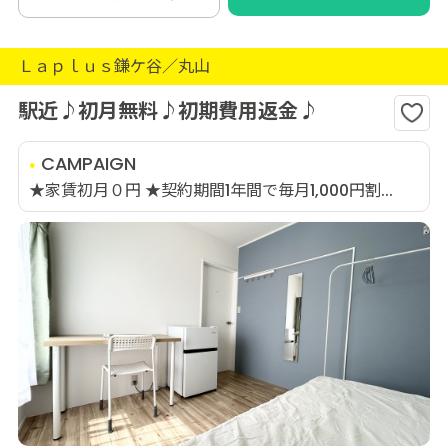
Ｌａｐｌｕｓ鎌ケ谷／丸山
駅近♪初月無料♪初期費用返金♪
CAMPAIGN
★家賃初月０円 ★契約期間1年間で毎月1,000円割...