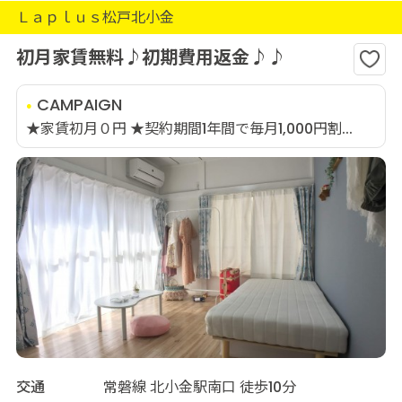
Ｌａｐｌｕｓ松戸北小金
初月家賃無料♪初期費用返金♪♪
CAMPAIGN
★家賃初月０円 ★契約期間1年間で毎月1,000円割...
交通
常磐線 北小金駅南口 徒歩10分