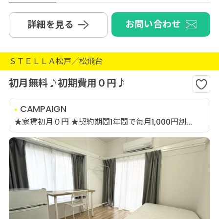
お問い合わせ
詳細を見る
ＳＴＥＬＬＡ松戸／松飛台
初月無料♪初期費用０円♪
CAMPAIGN
★家賃初月０円 ★契約期間1年間で毎月1,000円割...