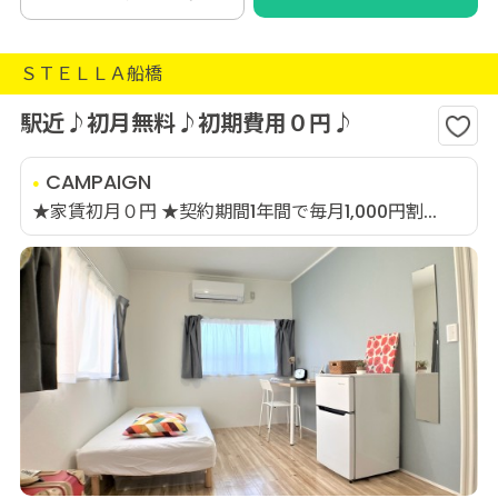
ＳＴＥＬＬＡ船橋
駅近♪初月無料♪初期費用０円♪
CAMPAIGN
★家賃初月０円 ★契約期間1年間で毎月1,000円割...