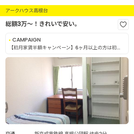
アークハウス高根台
総額3万～！きれいで安い。
CAMPAIGN
【初月家賃半額キャンペーン】6ヶ月以上の方は初...
交通
新京成電鉄線 高根公団駅 徒歩2分