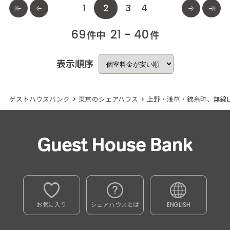
1
2
3
4
69
21 - 40
件中
件
表示順序
ゲストハウスバンク
>
東京のシェアハウス
>
上野・浅草・錦糸町、無線L
お気に入り
シェアハウスとは
ENGLISH