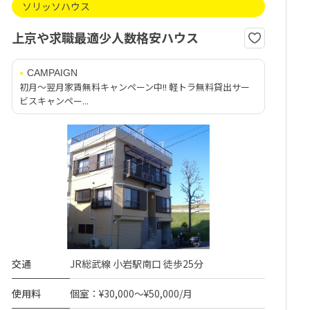
ソリッソハウス
上京や求職最適少人数格安ハウス
CAMPAIGN
初月～翌月家賃無料キャンペーン中!! 軽トラ無料貸出サー
ビスキャンペー...
交通
JR総武線 小岩駅南口 徒歩25分
使用料
個室：¥30,000～¥50,000/月