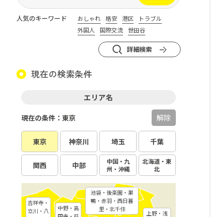
人気のキーワード
おしゃれ
格安
港区
トラブル
外国人
国際交流
世田谷
詳細検索
現在の検索条件
エリア名
解除
現在の条件：東京
東京
神奈川
埼玉
千葉
中国・九
北海道・東
関西
中部
州・沖縄
北
池袋・後楽園・巣
鴨・赤羽・西日暮
吉祥寺・
中野・高
里・北千住
立川・八
上野・浅
円寺・荻