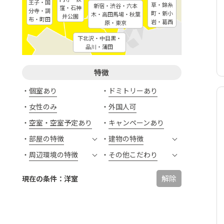
王子・国
草・錦糸
新宿・渋谷・六本
窪・石神
分寺・調
町・新小
木・高田馬場・秋葉
井公園
布・町田
岩・葛西
原・東京
下北沢・中目黒・
品川・蒲田
特徴
個室あり
ドミトリーあり
女性のみ
外国人可
空室・空室予定あり
キャンペーンあり
部屋の特徴
建物の特徴
周辺環境の特徴
その他こだわり
解除
現在の条件：洋室