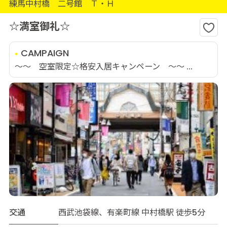
練馬中村橋 二号館 Ｔ・Ｈ
☆満室御礼☆
CAMPAIGN
～～ 空室限定☆格安入居キャンペーン ～～ ...
交通
西武池袋線、有楽町線 中村橋駅 徒歩5分