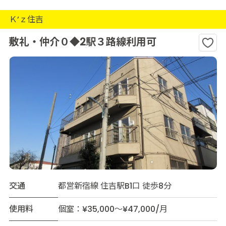
Ｋ’ｚ住吉
敷礼・仲介０◆2駅３路線利用可
交通
都営新宿線 住吉駅B1口 徒歩8分
使用料
個室：¥35,000～¥47,000/月