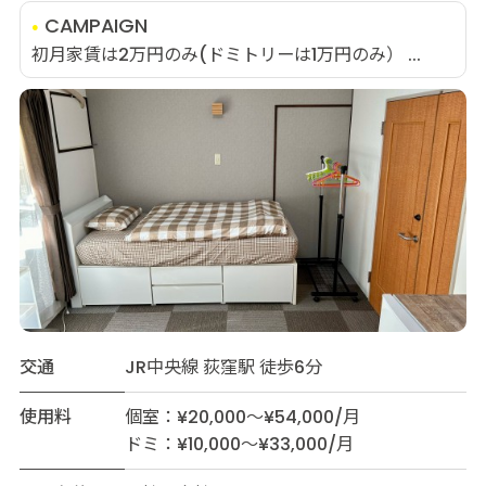
CAMPAIGN
初月家賃は2万円のみ(ドミトリーは1万円のみ） ...
交通
JR中央線 荻窪駅 徒歩6分
使用料
個室：¥20,000～¥54,000/月
ドミ：¥10,000～¥33,000/月