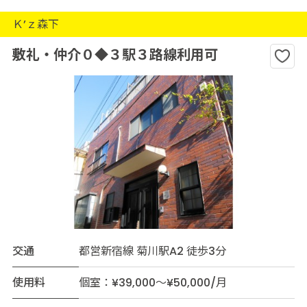
Ｋ’ｚ森下
敷礼・仲介０◆３駅３路線利用可
交通
都営新宿線 菊川駅A2 徒歩3分
使用料
個室：¥39,000～¥50,000/月