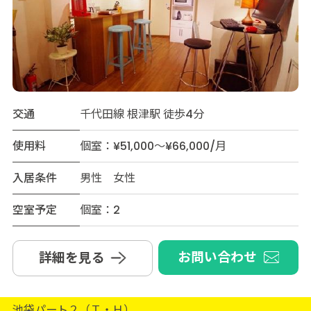
交通
千代田線 根津駅 徒歩4分
使用料
個室：¥51,000～¥66,000/月
入居条件
男性 女性
空室予定
個室：2
お問い合わせ
詳細を見る
池袋パート２（Ｔ・Ｈ）