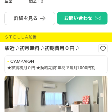
空室
個室：2
お問い合わせ
詳細を見る
ＳＴＥＬＬＡ船橋
駅近♪初月無料♪初期費用０円♪
CAMPAIGN
★家賃初月０円 ★契約期間1年間で毎月1,000円割...