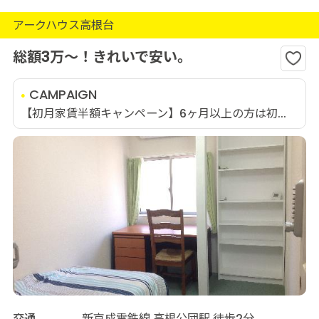
アークハウス高根台
総額3万～！きれいで安い。
CAMPAIGN
【初月家賃半額キャンペーン】6ヶ月以上の方は初...
交通
新京成電鉄線 高根公団駅 徒歩2分