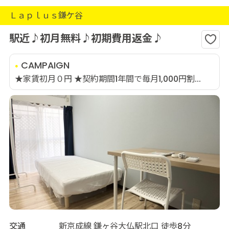
Ｌａｐｌｕｓ鎌ケ谷
駅近♪初月無料♪初期費用返金♪
CAMPAIGN
★家賃初月０円 ★契約期間1年間で毎月1,000円割...
交通
新京成線 鎌ヶ谷大仏駅北口 徒歩8分