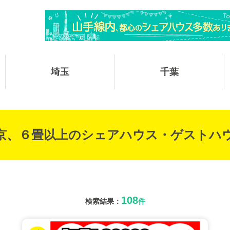
埼玉
千葉
京、６畳以上のシェアハウス・ゲストハ
108
検索結果：
件