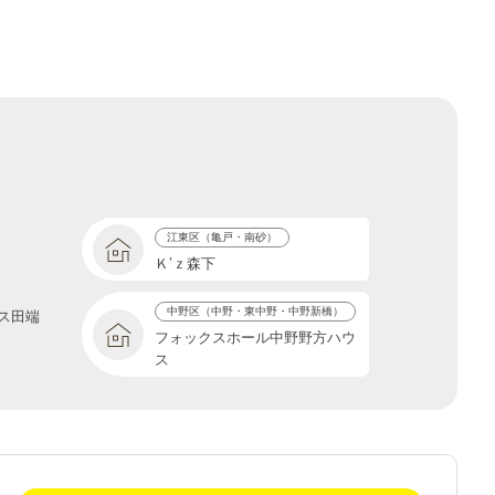
江東区（亀戸・南砂）
Ｋ’ｚ森下
中野区（中野・東中野・中野新橋）
ス田端
フォックスホール中野野方ハウ
ス