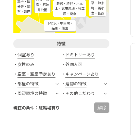
王子・国
草・錦糸
新宿・渋谷・六本
窪・石神
分寺・調
町・新小
木・高田馬場・秋葉
井公園
布・町田
岩・葛西
原・東京
下北沢・中目黒・
品川・蒲田
特徴
個室あり
ドミトリーあり
女性のみ
外国人可
空室・空室予定あり
キャンペーンあり
部屋の特徴
建物の特徴
周辺環境の特徴
その他こだわり
解除
現在の条件：駐輪場有り