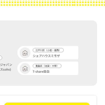
江戸川区（小岩・葛西）
シェアハウスミモザ
貸ジャパン
豊島区（池袋・大塚）
soho)
T-share目白