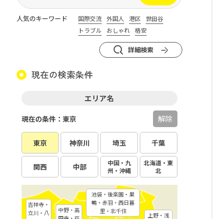
人気のキーワード
国際交流
外国人
港区
世田谷
トラブル
おしゃれ
格安
詳細検索
現在の検索条件
エリア名
解除
現在の条件：東京
東京
神奈川
埼玉
千葉
中国・九
北海道・東
関西
中部
州・沖縄
北
池袋・後楽園・巣
鴨・赤羽・西日暮
吉祥寺・
中野・高
里・北千住
立川・八
上野・浅
円寺・荻