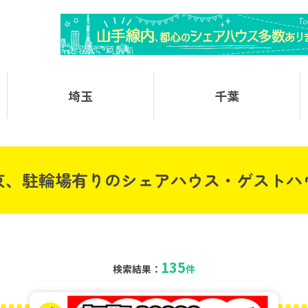
埼玉
千葉
京、駐輪場有りのシェアハウス・ゲストハ
135
検索結果：
件