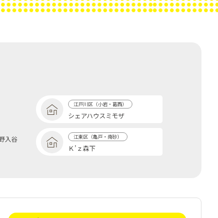
江戸川区（小岩・葛西）
シェアハウスミモザ
江東区（亀戸・南砂）
野入谷
Ｋ’ｚ森下