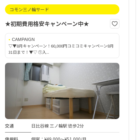
コモン三ノ輪サード
★初期費用格安キャンペーン中★
CAMPAIGN
▽▼8月キャンペーン！60,000円コミコミキャンペーン8月
31日まで！▼▽ ①入...
交通
日比谷線 三ノ輪駅 徒歩2分
使用料
個室：¥49,000～¥51,000/月