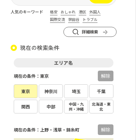
人気のキーワード
格安
おしゃれ
港区
外国人
国際交流
世田谷
トラブル
詳細検索
現在の検索条件
エリア名
解除
現在の条件：東京
東京
神奈川
埼玉
千葉
中国・九
北海道・東
関西
中部
州・沖縄
北
解除
現在の条件：上野・浅草・錦糸町