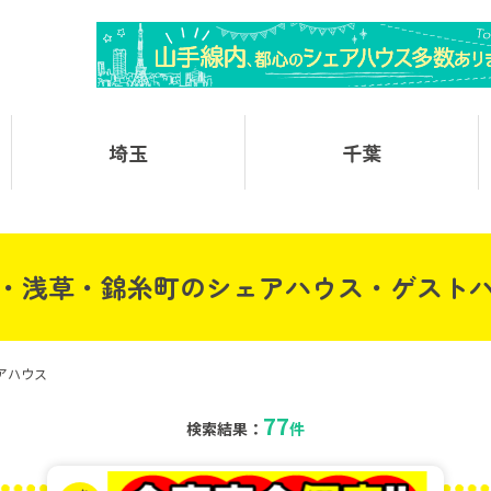
埼玉
千葉
・浅草・錦糸町のシェアハウス・ゲスト
アハウス
77
検索結果：
件