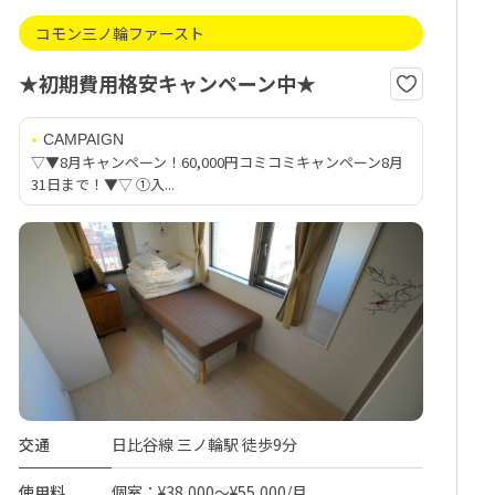
コモン三ノ輪ファースト
★初期費用格安キャンペーン中★
CAMPAIGN
▽▼8月キャンペーン！60,000円コミコミキャンペーン8月
31日まで！▼▽ ①入...
交通
日比谷線 三ノ輪駅 徒歩9分
使用料
個室：¥38,000～¥55,000/月