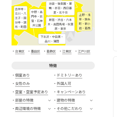
池袋・後楽園・巣
鴨・赤羽・西日暮
吉祥寺・
中野・高
里・北千住
立川・八
上野・浅
円寺・荻
王子・国
草・錦糸
新宿・渋谷・六本
窪・石神
分寺・調
町・新小
木・高田馬場・秋葉
井公園
布・町田
岩・葛西
原・東京
下北沢・中目黒・
品川・蒲田
・
・
・
・
・
台東区
墨田区
葛飾区
江東区
江戸川区
特徴
個室あり
ドミトリーあり
女性のみ
外国人可
空室・空室予定あり
キャンペーンあり
部屋の特徴
建物の特徴
周辺環境の特徴
その他こだわり