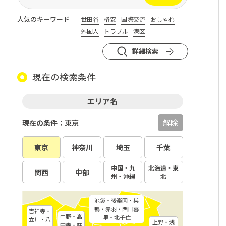
人気のキーワード
世田谷
格安
国際交流
おしゃれ
外国人
トラブル
港区
詳細検索
現在の検索条件
エリア名
解除
現在の条件：東京
東京
神奈川
埼玉
千葉
中国・九
北海道・東
関西
中部
州・沖縄
北
池袋・後楽園・巣
鴨・赤羽・西日暮
吉祥寺・
中野・高
里・北千住
立川・八
上野・浅
円寺・荻