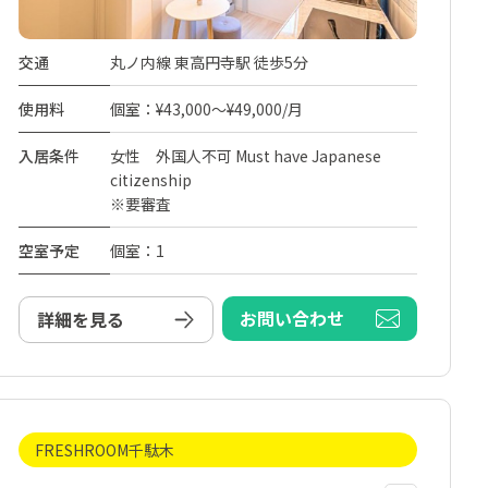
交通
丸ノ内線 東高円寺駅 徒歩5分
使用料
個室：¥43,000～¥49,000/月
入居条件
女性 外国人不可 Must have Japanese
citizenship
※要審査
空室予定
個室：1
お問い合わせ
詳細を見る
FRESHROOM千駄木