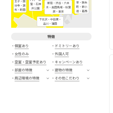
王子・国
草・錦糸
新宿・渋谷・六本
窪・石神
分寺・調
町・新小
木・高田馬場・秋葉
井公園
布・町田
岩・葛西
原・東京
下北沢・中目黒・
品川・蒲田
特徴
個室あり
ドミトリーあり
女性のみ
外国人可
空室・空室予定あり
キャンペーンあり
部屋の特徴
建物の特徴
周辺環境の特徴
その他こだわり