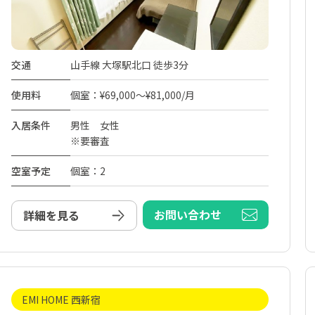
交通
山手線 大塚駅北口 徒歩3分
使用料
個室：¥69,000～¥81,000/月
入居条件
男性 女性
※要審査
空室予定
個室：2
お問い合わせ
詳細を見る
EMI HOME 西新宿